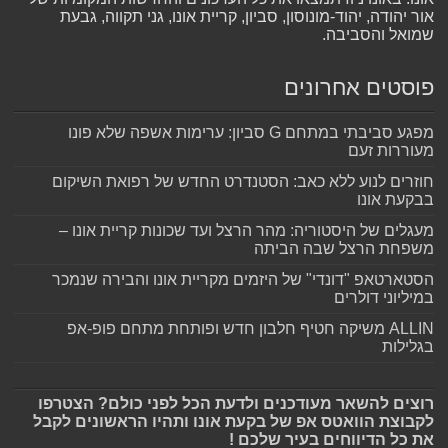
אור יהודה, יהוד-מונוסון, סביון, קריית אונו, גני תקווה, גבעת
שמואל והסביבה.
פוסטים אחרונים
מפגע סביבתי במתחם G סביון: ערימות אשפה שלא פונו
מעוררות זעם
חוזרים לנוע ללא כאב: הסטנדרט החדש של רפואת השיקום
בבקעת אונו
מעגלים של היסטוריה: מהר הרצל ועד שכונות קריית אונו –
משפחת הרצל שבה הביתה
הסטארטאפ "דונדי" של היזמים מקריית אונו והבירה שנמכר
במיליוני דולרים
ALLIN משיקה חטיף חלבון חדש ופותחת מתחם פופ-אפ
בגלילות
רוצים להשאר מעודכנים ולדעת הכל לפני כולם? הצטרפו
לקבוצת הוואטס אפ של בקעת אונו ותהיו הראשונים לקבל
את כל הדיווחים בעיר שלכם !