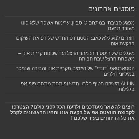
פוסטים אחרונים
מפגע סביבתי במתחם G סביון: ערימות אשפה שלא פונו
מעוררות זעם
חוזרים לנוע ללא כאב: הסטנדרט החדש של רפואת השיקום
בבקעת אונו
מעגלים של היסטוריה: מהר הרצל ועד שכונות קריית אונו –
משפחת הרצל שבה הביתה
הסטארטאפ "דונדי" של היזמים מקריית אונו והבירה שנמכר
במיליוני דולרים
ALLIN משיקה חטיף חלבון חדש ופותחת מתחם פופ-אפ
בגלילות
רוצים להשאר מעודכנים ולדעת הכל לפני כולם? הצטרפו
לקבוצת הוואטס אפ של בקעת אונו ותהיו הראשונים לקבל
את כל הדיווחים בעיר שלכם !