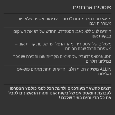
פוסטים אחרונים
מפגע סביבתי במתחם G סביון: ערימות אשפה שלא פונו
מעוררות זעם
חוזרים לנוע ללא כאב: הסטנדרט החדש של רפואת השיקום
בבקעת אונו
מעגלים של היסטוריה: מהר הרצל ועד שכונות קריית אונו –
משפחת הרצל שבה הביתה
הסטארטאפ "דונדי" של היזמים מקריית אונו והבירה שנמכר
במיליוני דולרים
ALLIN משיקה חטיף חלבון חדש ופותחת מתחם פופ-אפ
בגלילות
רוצים להשאר מעודכנים ולדעת הכל לפני כולם? הצטרפו
לקבוצת הוואטס אפ של בקעת אונו ותהיו הראשונים לקבל
את כל הדיווחים בעיר שלכם !