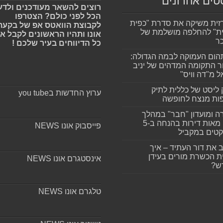
טים אחרונים
רוצים להשאר מעודכנים ולדע
הכל לפני כולם? הצטרפו
זית משיקה את סדרת "כפית
לקבוצת הוואטס אפ של בקעת
ת" להחלפה מושלמת של
אונו ותהיו הראשונים לקבל א
ר
כל הדיווחים בעיר שלכם !
ום העמוקה לבמה הגדולה:
ר התקומה המדהים של יניב
ל מ"דה וויס"
 ליסט של כללית לתיק
ערוץ החדשות בyou tube
ות מנצח לחופשה
ה ומועדון "חבר" במהלך
ענק: מאות דירות בהנחה ב-5
פייסבוק אונו NEWS
קטים במקביל
 את דור העתיד – איך
ת הכשרת מורים בעידן
אינסטגרם אונו NEWS
ש?
טלגרם אונו NEWS