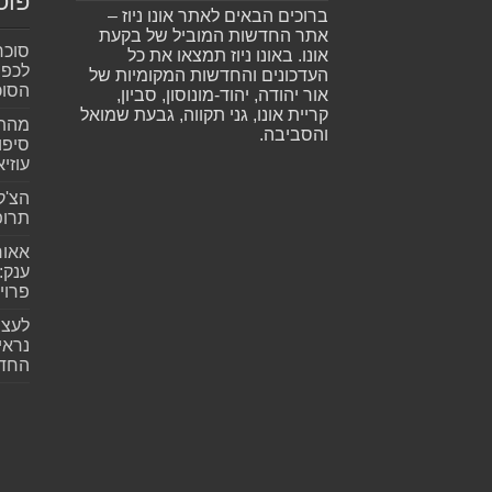
פוס
ברוכים הבאים לאתר אונו ניוז –
אתר החדשות המוביל של בקעת
סוכר
אונו. באונו ניוז תמצאו את כל
לכפי
העדכונים והחדשות המקומיות של
הסוכ
אור יהודה, יהוד-מונוסון, סביון,
קריית אונו, גני תקווה, גבעת שמואל
מהתה
והסביבה.
סיפו
עוזיא
הצ'ק
תרופ
אאור
פרוי
לעצב
נראי
החד