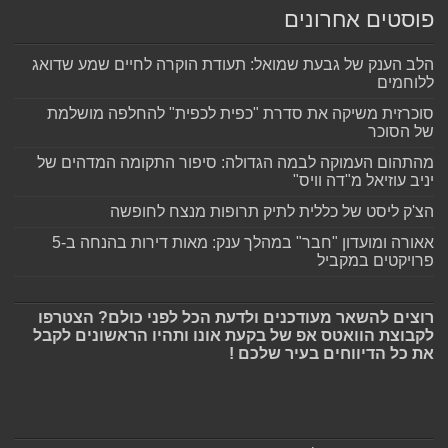
פוסטים אחרונים
הלב הענק של גבעת שמואל: תעודת הוקרה לחיים שמע שדואג
ללוחמים
סוכרזית משיקה את סדרת "כפית לכפית" להחלפה מושלמת
של הסוכר
מהתהום העמוקה לבמה הגדולה: סיפור התקומה המדהים של
יניב עוזיאל מ"דה וויס"
הצ'ק ליסט של כללית לתיק תרופות מנצח לחופשה
אאורה ומועדון "חבר" במהלך ענק: מאות דירות בהנחה ב-5
פרויקטים במקביל
רוצים להשאר מעודכנים ולדעת הכל לפני כולם? הצטרפו
לקבוצת הוואטס אפ של בקעת אונו ותהיו הראשונים לקבל
את כל הדיווחים בעיר שלכם !