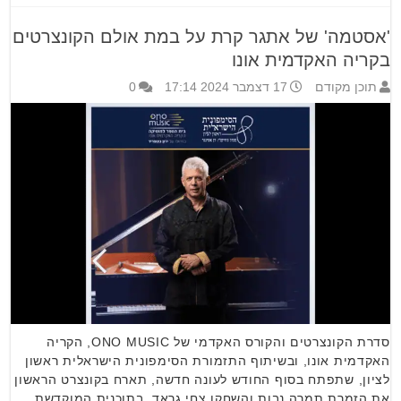
'אסטמה' של אתגר קרת על במת אולם הקונצרטים
בקריה האקדמית אונו
תוכן מקודם
17 דצמבר 2024 17:14
0
סדרת הקונצרטים והקורס האקדמי של ONO MUSIC, הקריה
האקדמית אונו, ובשיתוף התזמורת הסימפונית הישראלית ראשון
לציון, שתפתח בסוף החודש לעונה חדשה, תארח בקונצרט הראשון
את הזמרת תמרה נבות והשחקן צחי גראד, בתוכנית המוקדשת