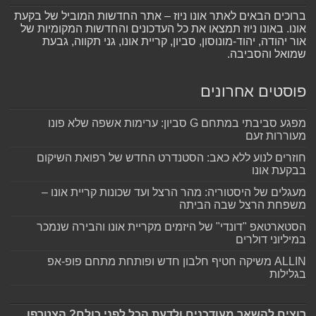
ברוכים הבאים לאתר אונו ניוז – אתר החדשות המוביל של בקעת
אונו. באונו ניוז תמצאו את כל העדכונים והחדשות המקומיות של
אור יהודה, יהוד-מונוסון, סביון, קריית אונו, גני תקווה, גבעת
שמואל והסביבה.
פוסטים אחרונים
מפגע סביבתי במתחם G סביון: ערימות אשפה שלא פונו
מעוררות זעם
חוזרים לנוע ללא כאב: הסטנדרט החדש של רפואת השיקום
בבקעת אונו
מעגלים של היסטוריה: מהר הרצל ועד שכונות קריית אונו –
משפחת הרצל שבה הביתה
הסטארטאפ "דונדי" של היזמים מקריית אונו והבירה שנמכר
במיליוני דולרים
ALLIN משיקה חטיף חלבון חדש ופותחת מתחם פופ-אפ
בגלילות
רוצים להשאר מעודכנים ולדעת הכל לפני כולם? הצטרפו