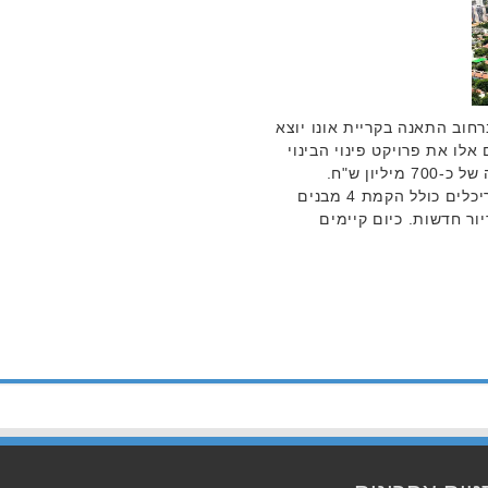
חוב התאנה בקריית אונו יוצא
לו את פרויקט פינוי הבינוי
'ענב VILLAGE' בקריית אונו בהשקעה של כ-700 מיליון ש"ח.
הפרויקט שתוכנן ע"י משרד כהנא אדריכלים כולל הקמת 4 מבנים
ות ו-255 יחידות דיור חדשות. כיום קיימים