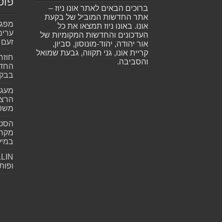
פוס
ברוכים הבאים לאתר אונו ניוז –
אתר החדשות המוביל של בקעת
אונו. באונו ניוז תמצאו את כל
ערימ
העדכונים והחדשות המקומיות של
זעם
אור יהודה, יהוד-מונוסון, סביון,
קריית אונו, גני תקווה, גבעת שמואל
חוזר
והסביבה.
החדש
בבקע
מעגל
הרצל
משפ
הסטא
מקרי
במילי
ופות