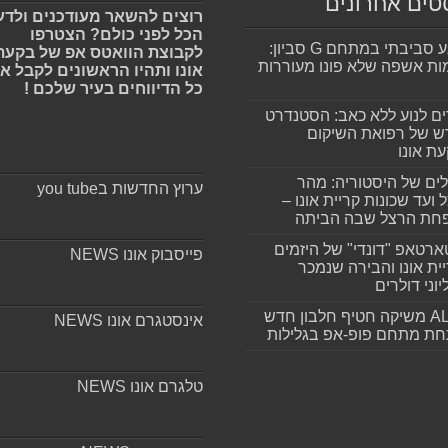
טים אחרונים
רוצים להשאר מעודכנים ולדע
הכל לפני כולם? הצטרפו
מפגע סביבתי במתחם G סביון:
לקבוצת הוואטס אפ של בקעת
ות אשפה שלא פונו מעוררות
אונו ותהיו הראשונים לקבל א
כל הדיווחים בעיר שלכם !
ים לנוע ללא כאב: הסטנדרט
 של רפואת השיקום
ת אונו
ים של היסטוריה: מהר
ערוץ החדשות בyou tube
 ועד שכונות קריית אונו –
חת הרצל שבה הביתה
רטאפ "דונדי" של היזמים
פייסבוק אונו NEWS
ית אונו והבירה שנמכר
וני דולרים
ALLIN משיקה חטיף חלבון חדש
אינסטגרם אונו NEWS
חת מתחם פופ-אפ בגלילות
טלגרם אונו NEWS