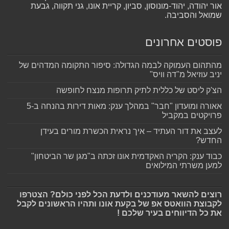
אור יהודה, יהוד-מונוסון, סביון, קריית אונו, גני תקווה, גבעת
שמואל והסביבה.
פוסטים אחרונים
מהתהום העמוקה לבמה הגדולה: סיפור התקומה המדהים של
יניב עוזיאל מ"דה וויס"
הצ'ק ליסט של כללית לתיק תרופות מנצח לחופשה
אאורה ומועדון "חבר" במהלך ענק: מאות דירות בהנחה ב-5
פרויקטים במקביל
לעצב את דור העתיד – איך נראית הכשרת מורים בעידן
החדש?
כבוד ענק: הקריה האקדמית אונו זכתה ב"מגן שר הביטחון"
למען משרתי המילואים
רוצים להשאר מעודכנים ולדעת הכל לפני כולם? הצטרפו
לקבוצת הוואטס אפ של בקעת אונו ותהיו הראשונים לקבל
את כל הדיווחים בעיר שלכם !