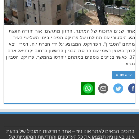
אחרי שנים ארוכות של המתנה, החזון מתגשם: אור יהודה חוגגת
רגע היסטורי עם תחילתו של פרויקט הפינוי-בינוי השלישי בעיר –
מתחם "הסביון". הפרויקט, המבוצע על ידי חברת י.ח. דמרי, יצא
לדרך באופן רשמי עם הריסת הבניין הראשון ברחוב יקותיאל אדם
37, כאשר בניינים נוספים במתחם ייהרסו בהמשך. פרויקט הסביון
מגיע …
קרא עוד »
ברוכים הבאים לאתר אונו ניוז – אתר החדשות המוביל של בקעת
אונו. באונו ניוז תמצאו את כל העדכונים והחדשות המקומיות של