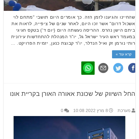
שהחיינו והגיענו לזמן הזה. כך אומרים היום תושבי "מתחם לוי
אשכול דרום" אשר זכו היום, לאחר שנים של ציפייה, לראות את
ביתם הישן נהרס. ההריסה נעשתה היום (יום ד') בטקס חגיגי
במעמד ראש העיר ישראל גל, יו"ר המנהלת להתחדשות עירונית
רותי נורמן זק ואיל הנדלר, יו"ר קבוצת כנען, יזמית הפרויקט. …
קרא עוד »
החל השיווק של שכונת אאורה האורן בקריית אונו
מערכת
8 מרץ 2022 10:08
0