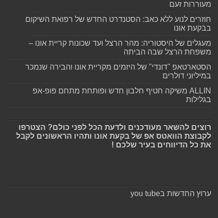
מעוררות זעם
חוזרים לנוע ללא כאב: הסטנדרט החדש של רפואת השיקום
בבקעת אונו
מעגלים של היסטוריה: מהר הרצל ועד שכונות קריית אונו –
משפחת הרצל שבה הביתה
הסטארטאפ "דונדי" של היזמים מקריית אונו והבירה שנמכר
במיליוני דולרים
ALLIN משיקה חטיף חלבון חדש ופותחת מתחם פופ-אפ
בגלילות
רוצים להשאר מעודכנים ולדעת הכל לפני כולם? הצטרפו
לקבוצת הוואטס אפ של בקעת אונו ותהיו הראשונים לקבל
את כל הדיווחים בעיר שלכם !
ערוץ החדשות בyou tube