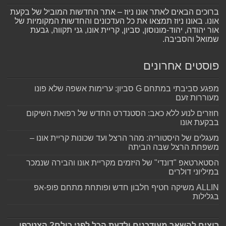
ברוכים הבאים לאתר אונו ניוז – אתר החדשות המוביל של בקעת
אונו. באונו ניוז תמצאו את כל העדכונים והחדשות המקומיות של
אור יהודה, יהוד-מונוסון, סביון, קריית אונו, גני תקווה, גבעת
שמואל והסביבה.
פוסטים אחרונים
מפגע סביבתי במתחם G סביון: ערימות אשפה שלא פונו
מעוררות זעם
חוזרים לנוע ללא כאב: הסטנדרט החדש של רפואת השיקום
בבקעת אונו
מעגלים של היסטוריה: מהר הרצל ועד שכונות קריית אונו –
משפחת הרצל שבה הביתה
הסטארטאפ "דונדי" של היזמים מקריית אונו והבירה שנמכר
במיליוני דולרים
ALLIN משיקה חטיף חלבון חדש ופותחת מתחם פופ-אפ
בגלילות
רוצים להשאר מעודכנים ולדעת הכל לפני כולם? הצטרפו