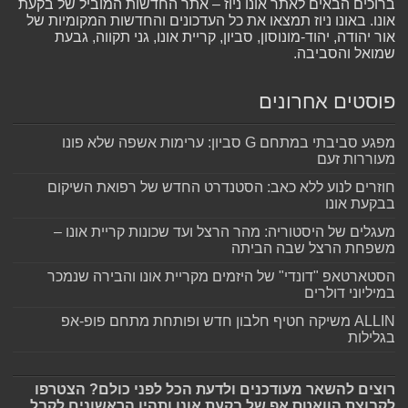
ברוכים הבאים לאתר אונו ניוז – אתר החדשות המוביל של בקעת
אונו. באונו ניוז תמצאו את כל העדכונים והחדשות המקומיות של
אור יהודה, יהוד-מונוסון, סביון, קריית אונו, גני תקווה, גבעת
שמואל והסביבה.
פוסטים אחרונים
מפגע סביבתי במתחם G סביון: ערימות אשפה שלא פונו
מעוררות זעם
חוזרים לנוע ללא כאב: הסטנדרט החדש של רפואת השיקום
בבקעת אונו
מעגלים של היסטוריה: מהר הרצל ועד שכונות קריית אונו –
משפחת הרצל שבה הביתה
הסטארטאפ "דונדי" של היזמים מקריית אונו והבירה שנמכר
במיליוני דולרים
ALLIN משיקה חטיף חלבון חדש ופותחת מתחם פופ-אפ
בגלילות
רוצים להשאר מעודכנים ולדעת הכל לפני כולם? הצטרפו
לקבוצת הוואטס אפ של בקעת אונו ותהיו הראשונים לקבל