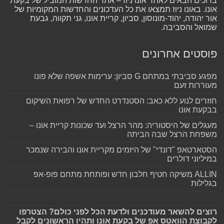
ברוכים הבאים לאתר אונו ניוז – אתר החדשות המוביל של בקעת
אונו. באונו ניוז תמצאו את כל העדכונים והחדשות המקומיות של
אור יהודה, יהוד-מונוסון, סביון, קריית אונו, גני תקווה, גבעת
שמואל והסביבה.
פוסטים אחרונים
מפגע סביבתי במתחם G סביון: ערימות אשפה שלא פונו
מעוררות זעם
חוזרים לנוע ללא כאב: הסטנדרט החדש של רפואת השיקום
בבקעת אונו
מעגלים של היסטוריה: מהר הרצל ועד שכונות קריית אונו –
משפחת הרצל שבה הביתה
הסטארטאפ "דונדי" של היזמים מקריית אונו והבירה שנמכר
במיליוני דולרים
ALLIN משיקה חטיף חלבון חדש ופותחת מתחם פופ-אפ
בגלילות
רוצים להשאר מעודכנים ולדעת הכל לפני כולם? הצטרפו
לקבוצת הוואטס אפ של בקעת אונו ותהיו הראשונים לקבל