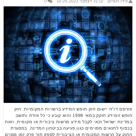
עידו וינגרטן
31 דצמבר 2023 10:25
0
פורסם דו"ח יישום חוק חופש המידע ברשויות המקומיות. חוק
חופש המידע חוקק במאי 1998 והוא קובע כי כל אזרח ותושב
במדינת ישראל זכאי לקבל מידע מרשות ציבורית או מקומית, וזאת
בכפוף לתנאים מסוימים כגון פגיעה בביטחון המדינה. במסגרת
החוק על הרשות המקומית או הציבורית לספק תוך פרק זמן מסוים