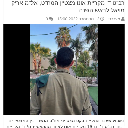
רב"ט ד' מקריית אונו מצטיין המח"ט, אל"מ אריק
מויאל לראש השנה
מערכת
12 ספטמבר 2022 15:00
0
בשבוע שעבר התקיים טקס מצטייני מח"ט מנשה. בין המצטיינים
נבחר רב"ט ד', בן 19 מקריית אונו לאחד מהמצטיינים! ד׳ מקריית