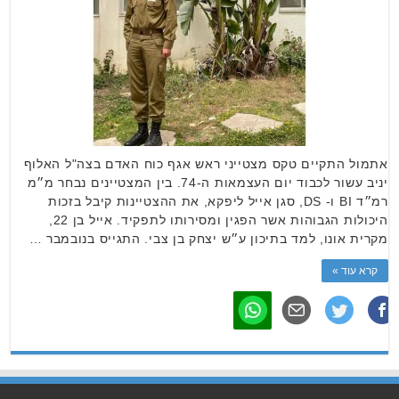
אתמול התקיים טקס מצטייני ראש אגף כוח האדם בצה"ל האלוף
יניב עשור לכבוד יום העצמאות ה-74. בין המצטיינים נבחר מ״מ
רמ״ד BI ו- DS, סגן אייל ליפקא, את ההצטיינות קיבל בזכות
היכולות הגבוהות אשר הפגין ומסירותו לתפקיד. אייל בן 22,
מקרית אונו, למד בתיכון ע״ש יצחק בן צבי. התגייס בנובמבר …
קרא עוד »