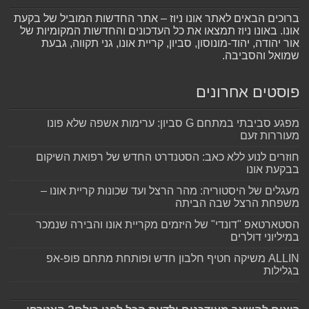
ברוכים הבאים לאתר אונו ניוז – אתר החדשות המוביל של בקעת
אונו. באונו ניוז תמצאו את כל העדכונים והחדשות המקומיות של
אור יהודה, יהוד-מונוסון, סביון, קריית אונו, גני תקווה, גבעת
שמואל והסביבה.
פוסטים אחרונים
מפגע סביבתי במתחם G סביון: ערימות אשפה שלא פונו
מעוררות זעם
חוזרים לנוע ללא כאב: הסטנדרט החדש של רפואת השיקום
בבקעת אונו
מעגלים של היסטוריה: מהר הרצל ועד שכונות קריית אונו –
משפחת הרצל שבה הביתה
הסטארטאפ "דונדי" של היזמים מקריית אונו והבירה שנמכר
במיליוני דולרים
ALLIN משיקה חטיף חלבון חדש ופותחת מתחם פופ-אפ
בגלילות