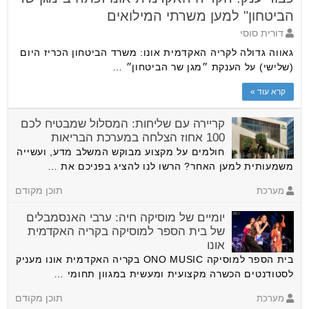
הביטחון" למען משרתי המילואים
דורית סוסי
גאווה גדולה לקריה האקדמית אונו: משרד הביטחון הכריז היום
(שלישי) על הענקת ״מגן שר הביטחון״ …
קרא עוד »
קריירה עם שליחות: המסלול שמבטיח לכם
100 אחוז הצלחה במערכת הבריאות
חולמים על מקצוע מבוקש המשלב מדע, ועשייה
משמעותית למען האחר? הרשו לנו להציג בפניכם את …
מערכת
תוכן מקודם
יומיים של מוסיקה חיה: ערבי האנסמבלים
של בית הספר למוסיקה בקריה האקדמית
אונו
בית הספר למוסיקה ONO MUSIC בקריה האקדמית אונו מעניק
לסטודנטים הכשרה מקצועית ומעשית במגוון תחומי …
מערכת
תוכן מקודם