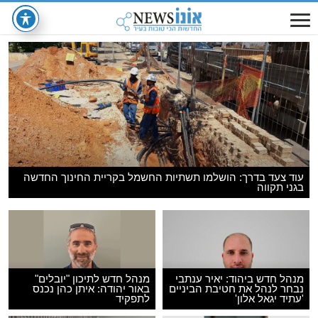
עוד צעד בדרך: הושלמו תשתיות החשמל בקריית החינוך החדשה
בגני תקווה
מנהל חדש ביהוד: יאיר ענתבי
מנהל חדש לתיכון "יובלים"
נבחר לנהל את חטיבת הביניים
באור יהודה: איתן כהן נכנס
'עתיד יגאל אלון'
לתפקיד