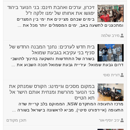
זיכרון, ערכים ואהבת חינם: בני הנוער ביהוד
יפגשו את אחותו של ימנו זלקה ז"ל
בימים שבהם מציינים את ימי בין המצרים
ומתכוננים לתשעה באב, ימים המסמלים יותר מכל את …
מירב שלמה
בית חדש לערכים: נחנך המבנה החדש של
סניף בני עקיבא בגבעת שמואל
בשורה של התחדשות והשקעה בחינוך לתושבי
דרום גבעת שמואל: עיריית גבעת שמואל חנכה השבוע את …
דורית סוסי
במקום מסכים וגיימינג: הקורס שמנתק את
בני הנוער מהרשת ומנחית אותם הישר אל
תא הטייס
מרכז התעופה המתקדם NSW, הממוקם בלב קריית שדה
התעופה (איירפורט סיטי), מביא לראשונה בישראל בשורה …
יניב יוסיף-אור
תוכן מקודם