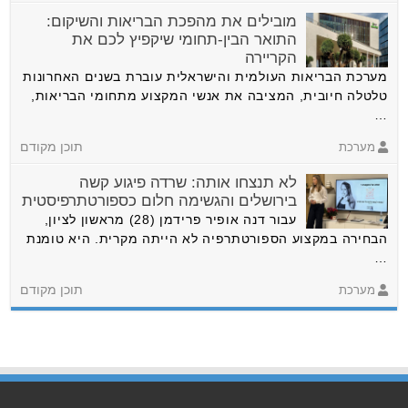
מובילים את מהפכת הבריאות והשיקום:
התואר הבין-תחומי שיקפיץ לכם את
הקריירה
מערכת הבריאות העולמית והישראלית עוברת בשנים האחרונות
טלטלה חיובית, המציבה את אנשי המקצוע מתחומי הבריאות,
…
מערכת
תוכן מקודם
לא תנצחו אותה: שרדה פיגוע קשה
בירושלים והגשימה חלום כספורטתרפיסטית
עבור דנה אופיר פרידמן (28) מראשון לציון,
הבחירה במקצוע הספורטתרפיה לא הייתה מקרית. היא טומנת
…
מערכת
תוכן מקודם