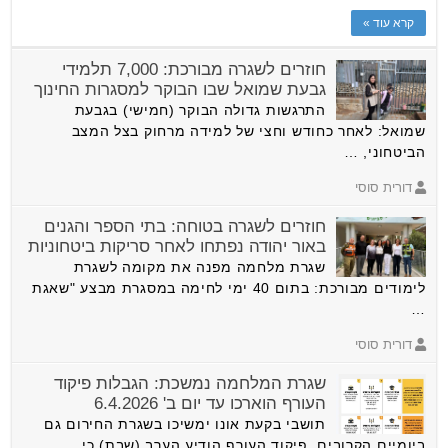
קרא עוד »
חוזרים לשגרה מבורכת: 7,000 תלמידי
גבעת שמואל שבו הבוקר למסגרות החינוך
התרגשות גדולה הבוקר (חמישי) בגבעת
שמואל: לאחר כחודש וחצי של למידה מרחוק בצל המצב
הביטחוני, …
דורית סוסי
חוזרים לשגרה בטוחה: בתי הספר והגנים
באור יהודה נפתחו לאחר סריקות ביטחוניות
שגרת מלחמה מפנה את מקומה לשגרת
לימודים מבורכת: בתום 40 ימי לחימה במסגרת מבצע "שאגת
…
דורית סוסי
שגרת המלחמה נמשכת: הגבלות פיקוד
העורף הוארכו עד יום ב' 6.4.2026
תושבי בקעת אונו ימשיכו בשגרת החירום גם
ביומיים הקרובים. פיקוד העורף הודיע הערב (שבת) כי …