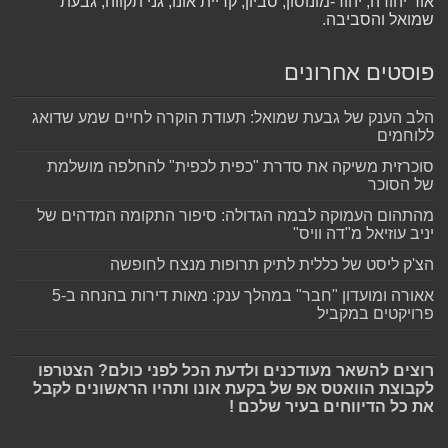
אור יהודה, יהוד-מונוסון, סביון, קריית אונו, גני תקווה, גבעת
שמואל והסביבה.
פוסטים אחרונים
הלב הענק של גבעת שמואל: תעודת הוקרה לחיים שמע שדואג
ללוחמים
סוכרזית משיקה את סדרת "כפית לכפית" להחלפה מושלמת
של הסוכר
מהתהום העמוקה לבמה הגדולה: סיפור התקומה המדהים של
יניב עוזיאל מ"דה וויס"
הצ'ק ליסט של כללית לתיק תרופות מנצח לחופשה
אאורה ומועדון "חבר" במהלך ענק: מאות דירות בהנחה ב-5
פרויקטים במקביל
רוצים להשאר מעודכנים ולדעת הכל לפני כולם? הצטרפו
לקבוצת הוואטס אפ של בקעת אונו ותהיו הראשונים לקבל
את כל הדיווחים בעיר שלכם !