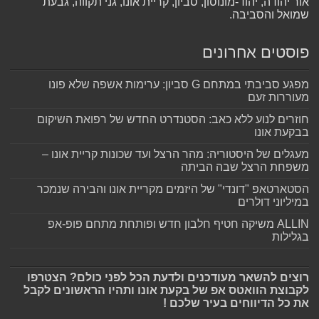
אור יהודה, יהוד-מונוסון, סביון, קריית אונו, גני תקווה, גבעת
שמואל והסביבה.
פוסטים אחרונים
מפגע סביבתי במתחם G סביון: ערימות אשפה שלא פונו
מעוררות זעם
חוזרים לנוע ללא כאב: הסטנדרט החדש של רפואת השיקום
בבקעת אונו
מעגלים של היסטוריה: מהר הרצל ועד שכונות קריית אונו –
משפחת הרצל שבה הביתה
הסטארטאפ "דונדי" של היזמים מקריית אונו והבירה שנמכר
במיליוני דולרים
ALLIN משיקה חטיף חלבון חדש ופותחת מתחם פופ-אפ
בגלילות
רוצים להשאר מעודכנים ולדעת הכל לפני כולם? הצטרפו
לקבוצת הוואטס אפ של בקעת אונו ותהיו הראשונים לקבל
את כל הדיווחים בעיר שלכם !