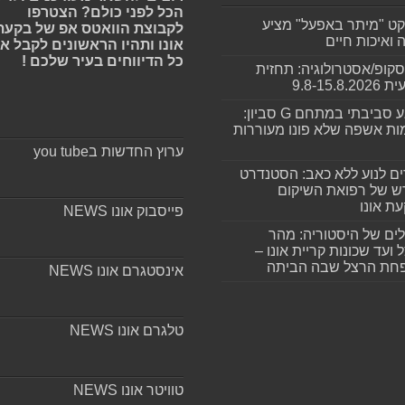
הכל לפני כולם? הצטרפו
קט "מיתר באפעל" מציע
לקבוצת הוואטס אפ של בקעת
ה ואיכות חיים
אונו ותהיו הראשונים לקבל א
כל הדיווחים בעיר שלכם !
סקופ/אסטרולוגיה: תחזית
9.8-15.8.2
מפגע סביבתי במתחם G סביון:
ות אשפה שלא פונו מעוררות
ערוץ החדשות בyou tube
ים לנוע ללא כאב: הסטנדרט
 של רפואת השיקום
ת אונו
פייסבוק אונו NEWS
ים של היסטוריה: מהר
 ועד שכונות קריית אונו –
חת הרצל שבה הביתה
אינסטגרם אונו NEWS
טלגרם אונו NEWS
טוויטר אונו NEWS