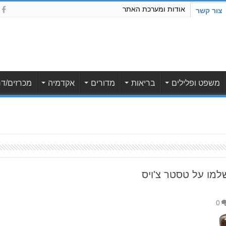
אודות ומערכת האתר
צור קשר
משפט ופלילים
בריאות
מדורים
אקדמיה
מכרזים/דר
ה תשלמו על טסטר צ'ויס
0