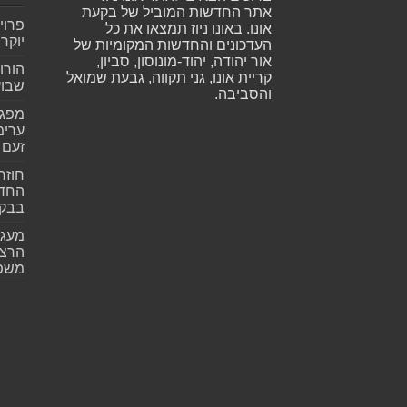
אתר החדשות המוביל של בקעת
פרוי
אונו. באונו ניוז תמצאו את כל
יוקר
העדכונים והחדשות המקומיות של
אור יהודה, יהוד-מונוסון, סביון,
הורו
קריית אונו, גני תקווה, גבעת שמואל
שבועית 026
והסביבה.
ערימ
זעם
חוזר
החדש
בבקע
מעגל
הרצל
משפ