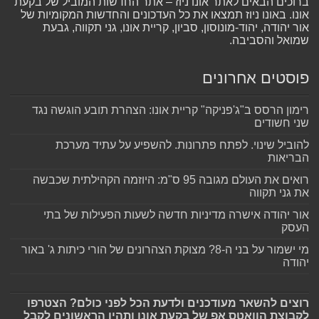
ברוכים הבאים לאתר אונו ניוז – אתר החדשות המוביל של בקעת
אונו. באונו ניוז תמצאו את כל העדכונים והחדשות המקומיות של
אור יהודה, יהוד-מונוסון, סביון, קריית אונו, גני תקווה, גבעת
שמואל והסביבה.
פוסטים אחרונים
רימון הרסס ב"ג'פניקה" קריית אונו: הצהרת תובע הוגשה נגד
שני חשודים
להוביל שינוי. לפתח פתרונות. להשפיע על עתיד מערכת
הבריאות
רואים את העולם מגובה 95 ס"מ: היוזמה הקהילתית שכבשה
את גני תקווה
אור יהודה אישרה מדיניות חדשה לשעות הפעילות של בתי
העסק
מי ישמור על בני ה-8? מצוקת הצהרונים של הורי כיתות ג' באור
יהודה
רוצים להשאר מעודכנים ולדעת הכל לפני כולם? הצטרפו
לקבוצת הוואטס אפ של בקעת אונו ותהיו הראשונים לקבל