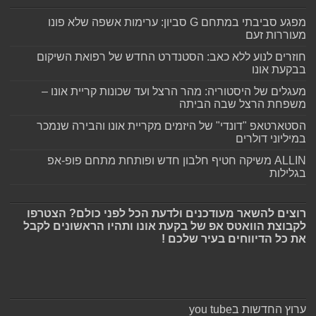
מפגע סביבתי במתחם G סביון: ערימות אשפה שלא פונו
מעוררות זעם
חוזרים לנוע ללא כאב: הסטנדרט החדש של רפואת השיקום
בבקעת אונו
מעגלים של היסטוריה: מהר הרצל ועד שכונות קריית אונו –
משפחת הרצל שבה הביתה
הסטארטאפ "דונדי" של היזמים מקריית אונו והבירה שנמכר
במיליוני דולרים
ALLIN משיקה חטיף חלבון חדש ופותחת מתחם פופ-אפ
בגלילות
רוצים להשאר מעודכנים ולדעת הכל לפני כולם? הצטרפו
לקבוצת הוואטס אפ של בקעת אונו ותהיו הראשונים לקבל
את כל הדיווחים בעיר שלכם !
ערוץ החדשות בyou tube