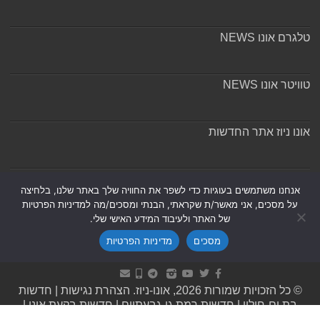
טלגרם אונו NEWS
טוויטר אונו NEWS
אונו ניוז אתר החדשות
אודות ומערכת האתר
אנחנו משתמשים בעוגיות כדי לשפר את החוויה שלך באתר שלנו, בלחיצה
על מסכים, אני מאשר/ת שקראתי, הבנתי ומסכים/מה למדיניות הפרטיות
של האתר ולעיבוד המידע האישי שלי.
מסכים
מדיניות הפרטיות
Powered by
Nintay
© כל הזכויות שמורות 2026, אונו-ניוז.
הצהרת נגישות
|
חדשות
בת ים-חולון
|
חדשות רמת גן-גבעתיים
|
חדשות בקעת אונו
|
תקנון אתר ומדיניות פרטיות
|
מדיניות תיקונים ושקיפות