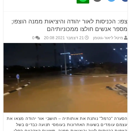
צפו: הכניסות לאור יהודה והיציאות ממנה הוצפו;
מספר אנשים חולצו ממכוניותיהם
מיטל ליאור-גוטמן
21 דצמבר 2021 20:08
0
הסערה "כרמל" נותנת את אותותיה – תושבי אור יהודה מצאו את
עצמם עומדים בשעות האחרונות בעומסי תנועה כבדים בשל
הצפות בכניסות לעיר וביציאות ממנה. משעות הצהריים החלו