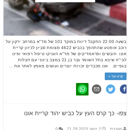
בשעה 22:00 התקבל דיווח במוקד 101 של מד"א במרחב ירקון על
רוכב אופנוע שהתהפך בכביש 4622 מצומת סביון לכיוון קריית
אונו. חובשים ופראמדיקים של מד"א העניקו טיפול רפואי ופינו
לבי"ח שיבא בתל השומר גבר בן 21 במצב בינוני עם חבלות
בגפיים. אנו מכבדים זכויות יוצרים ועושים מאמץ לאתר את …
קרא עוד »
צפו- כך קרס העץ על כביש יהוד קריית אונו
מערכת
2 ינואר 2023 21:29
0