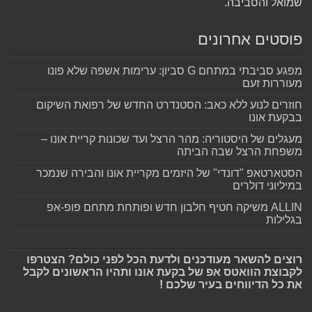
שמואל והסביבה.
פוסטים אחרונים
מפגע סביבתי במתחם G סביון: ערימות אשפה שלא פונו
מעוררות זעם
חוזרים לנוע ללא כאב: הסטנדרט החדש של רפואת השיקום
בבקעת אונו
מעגלים של היסטוריה: מהר הרצל ועד שכונות קריית אונו –
משפחת הרצל שבה הביתה
הסטארטאפ "דונדי" של היזמים מקריית אונו והבירה שנמכר
במיליוני דולרים
ALLIN משיקה חטיף חלבון חדש ופותחת מתחם פופ-אפ
בגלילות
רוצים להשאר מעודכנים ולדעת הכל לפני כולם? הצטרפו
לקבוצת הוואטס אפ של בקעת אונו ותהיו הראשונים לקבל
את כל הדיווחים בעיר שלכם !