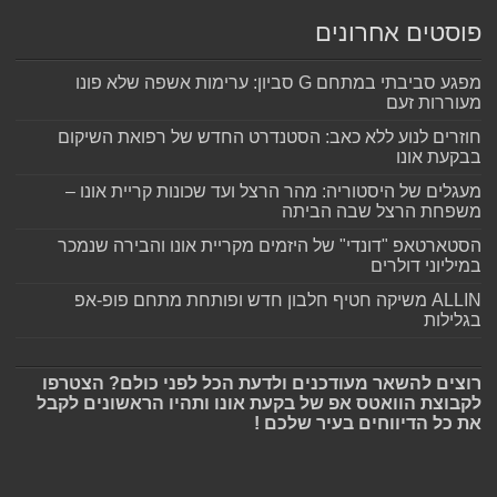
פוסטים אחרונים
מפגע סביבתי במתחם G סביון: ערימות אשפה שלא פונו
מעוררות זעם
חוזרים לנוע ללא כאב: הסטנדרט החדש של רפואת השיקום
בבקעת אונו
מעגלים של היסטוריה: מהר הרצל ועד שכונות קריית אונו –
משפחת הרצל שבה הביתה
הסטארטאפ "דונדי" של היזמים מקריית אונו והבירה שנמכר
במיליוני דולרים
ALLIN משיקה חטיף חלבון חדש ופותחת מתחם פופ-אפ
בגלילות
רוצים להשאר מעודכנים ולדעת הכל לפני כולם? הצטרפו
לקבוצת הוואטס אפ של בקעת אונו ותהיו הראשונים לקבל
את כל הדיווחים בעיר שלכם !