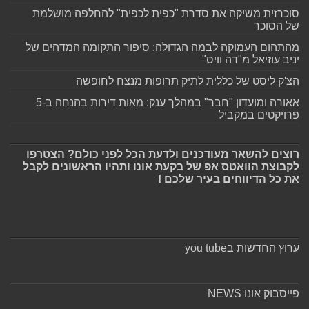
סוכרזית משיקה את סדרת "כפית לכפית" להחלפה מושלמת
של הסוכר
מהתהום העמוקה לבמה הגדולה: סיפור התקומה המדהים של
יניב עוזיאל מ"דה וויס"
הצ'ק ליסט של כללית לתיק תרופות מנצח לחופשה
אאורה ומועדון "חבר" במהלך ענק: מאות דירות בהנחה ב-5
פרויקטים במקביל
רוצים להשאר מעודכנים ולדעת הכל לפני כולם? הצטרפו
לקבוצת הוואטס אפ של בקעת אונו ותהיו הראשונים לקבל
את כל הדיווחים בעיר שלכם !
ערוץ החדשות בyou tube
פייסבוק אונו NEWS