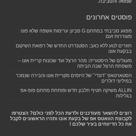
שמואל והסביבה.
פוסטים אחרונים
מפגע סביבתי במתחם G סביון: ערימות אשפה שלא פונו
מעוררות זעם
חוזרים לנוע ללא כאב: הסטנדרט החדש של רפואת השיקום
בבקעת אונו
מעגלים של היסטוריה: מהר הרצל ועד שכונות קריית אונו –
משפחת הרצל שבה הביתה
הסטארטאפ "דונדי" של היזמים מקריית אונו והבירה שנמכר
במיליוני דולרים
ALLIN משיקה חטיף חלבון חדש ופותחת מתחם פופ-אפ
בגלילות
רוצים להשאר מעודכנים ולדעת הכל לפני כולם? הצטרפו
לקבוצת הוואטס אפ של בקעת אונו ותהיו הראשונים לקבל
את כל הדיווחים בעיר שלכם !