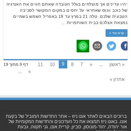
יהיו עדינים אך מוצלחים בגלל העובדה שאתם חווים את האנרגיה
של כוכב וונוס שאחראי על יחסים במקום המקושר לסביבה
הטבעית שלכם. טלה 21 במרץ עד 19 באפריל השמש בשמיים
נמצאת אצלכם בבית השותפויות …
קרא עוד »
9
« ראשון
...
«
7
8
10
11
דף 9 מתוך 19
...
»
אחרון »
ברוכים הבאים לאתר אונו ניוז – אתר החדשות המוביל של בקעת
אונו. באונו ניוז תמצאו את כל העדכונים והחדשות המקומיות של
אור יהודה, יהוד-מונוסון, סביון, קריית אונו, גני תקווה, גבעת