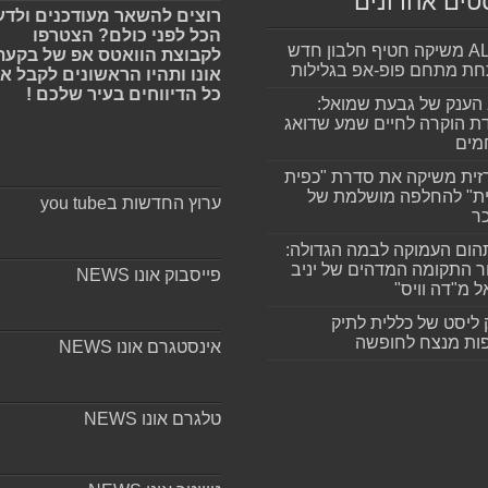
טים אחרונים
רוצים להשאר מעודכנים ולדע
הכל לפני כולם? הצטרפו
ALLIN משיקה חטיף חלבון חדש
לקבוצת הוואטס אפ של בקעת
חת מתחם פופ-אפ בגלילות
אונו ותהיו הראשונים לקבל א
כל הדיווחים בעיר שלכם !
הענק של גבעת שמואל:
ת הוקרה לחיים שמע שדואג
מים
זית משיקה את סדרת "כפית
ת" להחלפה מושלמת של
ערוץ החדשות בyou tube
ר
ום העמוקה לבמה הגדולה:
ר התקומה המדהים של יניב
פייסבוק אונו NEWS
ל מ"דה וויס"
 ליסט של כללית לתיק
ות מנצח לחופשה
אינסטגרם אונו NEWS
טלגרם אונו NEWS