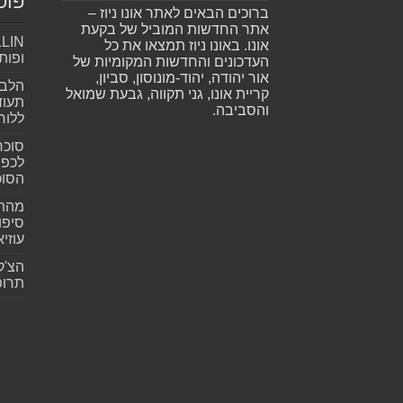
פוס
ברוכים הבאים לאתר אונו ניוז –
אתר החדשות המוביל של בקעת
אונו. באונו ניוז תמצאו את כל
ופות
העדכונים והחדשות המקומיות של
אור יהודה, יהוד-מונוסון, סביון,
הלב 
קריית אונו, גני תקווה, גבעת שמואל
תעוד
והסביבה.
ללוח
סוכר
לכפי
הסוכ
מהתה
סיפו
עוזיא
הצ'ק
תרופ