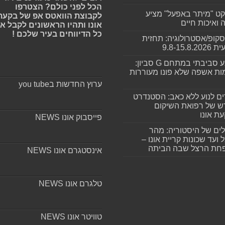
הכל לפני כולם? הצטרפו
קט "מיתר באפעל" מציע
לקבוצת הוואטס אפ של בקעת
ה ואיכות חיים
אונו ותהיו הראשונים לקבל א
כל הדיווחים בעיר שלכם !
סקופ/אסטרולוגיה: תחזית
9.8-15.8.2
מפגע סביבתי במתחם G סביון:
ות אשפה שלא פונו מעוררות
ערוץ החדשות בyou tube
ים לנוע ללא כאב: הסטנדרט
 של רפואת השיקום
ת אונו
פייסבוק אונו NEWS
ים של היסטוריה: מהר
 ועד שכונות קריית אונו –
חת הרצל שבה הביתה
אינסטגרם אונו NEWS
טלגרם אונו NEWS
טוויטר אונו NEWS