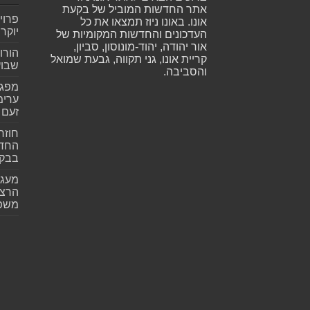
אתר החדשות המוביל של בקעת
פרוי
אונו. באונו ניוז תמצאו את כל
יוקר
העדכונים והחדשות המקומיות של
אור יהודה, יהוד-מונוסון, סביון,
הורו
קריית אונו, גני תקווה, גבעת שמואל
שבועית 026
והסביבה.
ערימ
זעם
חוזר
החדש
בבקע
מעגל
הרצל
משפ