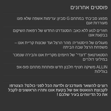
פוסטים אחרונים
מפגע סביבתי במתחם G סביון: ערימות אשפה שלא פונו
מעוררות זעם
חוזרים לנוע ללא כאב: הסטנדרט החדש של רפואת השיקום
בבקעת אונו
מעגלים של היסטוריה: מהר הרצל ועד שכונות קריית אונו –
משפחת הרצל שבה הביתה
הסטארטאפ "דונדי" של היזמים מקריית אונו והבירה שנמכר
במיליוני דולרים
ALLIN משיקה חטיף חלבון חדש ופותחת מתחם פופ-אפ
בגלילות
רוצים להשאר מעודכנים ולדעת הכל לפני כולם? הצטרפו
לקבוצת הוואטס אפ של בקעת אונו ותהיו הראשונים לקבל
את כל הדיווחים בעיר שלכם !