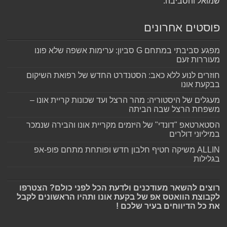
שמואל והסביבה.
פוסטים אחרונים
מפגע סביבתי במתחם G סביון: ערימות אשפה שלא פונו
מעוררות זעם
חוזרים לנוע ללא כאב: הסטנדרט החדש של רפואת השיקום
בבקעת אונו
מעגלים של היסטוריה: מהר הרצל ועד שכונות קריית אונו –
משפחת הרצל שבה הביתה
הסטארטאפ "דונדי" של היזמים מקריית אונו והבירה שנמכר
במיליוני דולרים
ALLIN משיקה חטיף חלבון חדש ופותחת מתחם פופ-אפ
בגלילות
רוצים להשאר מעודכנים ולדעת הכל לפני כולם? הצטרפו
לקבוצת הוואטס אפ של בקעת אונו ותהיו הראשונים לקבל
את כל הדיווחים בעיר שלכם !