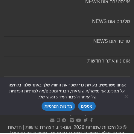
אינסטגרם אונו NEWS
טלגרם אונו NEWS
טוויטר אונו NEWS
אונו ניוז אתר החדשות
אודות ומערכת האתר
אנחנו משתמשים בעוגיות כדי לשפר את החוויה שלך באתר שלנו, בלחיצה
על מסכים, אני מאשר/ת שקראתי, הבנתי ומסכים/מה למדיניות הפרטיות
של האתר ולעיבוד המידע האישי שלי.
מסכים
מדיניות הפרטיות
Powered by
Nintay
© כל הזכויות שמורות 2026, אונו-ניוז.
הצהרת נגישות
|
חדשות
בת ים-חולון
|
חדשות רמת גן-גבעתיים
|
חדשות בקעת אונו
|