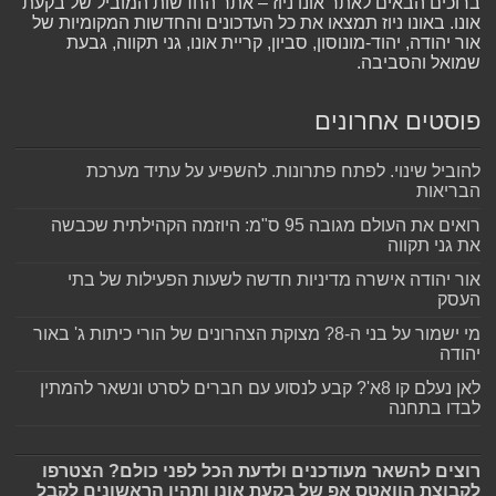
ברוכים הבאים לאתר אונו ניוז – אתר החדשות המוביל של בקעת
אונו. באונו ניוז תמצאו את כל העדכונים והחדשות המקומיות של
אור יהודה, יהוד-מונוסון, סביון, קריית אונו, גני תקווה, גבעת
שמואל והסביבה.
פוסטים אחרונים
להוביל שינוי. לפתח פתרונות. להשפיע על עתיד מערכת
הבריאות
רואים את העולם מגובה 95 ס"מ: היוזמה הקהילתית שכבשה
את גני תקווה
אור יהודה אישרה מדיניות חדשה לשעות הפעילות של בתי
העסק
מי ישמור על בני ה-8? מצוקת הצהרונים של הורי כיתות ג' באור
יהודה
לאן נעלם קו 8א'? קבע לנסוע עם חברים לסרט ונשאר להמתין
לבדו בתחנה
רוצים להשאר מעודכנים ולדעת הכל לפני כולם? הצטרפו
לקבוצת הוואטס אפ של בקעת אונו ותהיו הראשונים לקבל