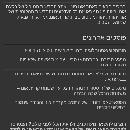
ברוכים הבאים לאתר אונו ניוז – אתר החדשות המוביל של בקעת
אונו. באונו ניוז תמצאו את כל העדכונים והחדשות המקומיות של
אור יהודה, יהוד-מונוסון, סביון, קריית אונו, גני תקווה, גבעת
שמואל והסביבה.
פוסטים אחרונים
הורוסקופ/אסטרולוגיה: תחזית שבועית 9.8-15.8.2026
מפגע סביבתי במתחם G סביון: ערימות אשפה שלא פונו
מעוררות זעם
חוזרים לנוע ללא כאב: הסטנדרט החדש של רפואת השיקום
בבקעת אונו
מעגלים של היסטוריה: מהר הרצל ועד שכונות קריית אונו –
משפחת הרצל שבה הביתה
הסטארטאפ "דונדי" של היזמים מקריית אונו והבירה שנמכר
במיליוני דולרים
רוצים להשאר מעודכנים ולדעת הכל לפני כולם? הצטרפו
לקבוצת הוואטס אפ של בקעת אונו ותהיו הראשונים לקבל