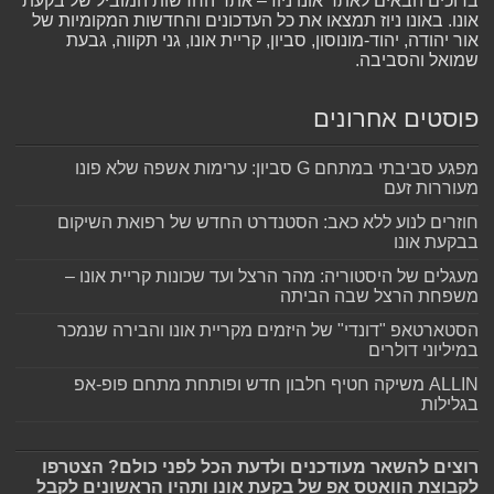
ברוכים הבאים לאתר אונו ניוז – אתר החדשות המוביל של בקעת
אונו. באונו ניוז תמצאו את כל העדכונים והחדשות המקומיות של
אור יהודה, יהוד-מונוסון, סביון, קריית אונו, גני תקווה, גבעת
שמואל והסביבה.
פוסטים אחרונים
מפגע סביבתי במתחם G סביון: ערימות אשפה שלא פונו
מעוררות זעם
חוזרים לנוע ללא כאב: הסטנדרט החדש של רפואת השיקום
בבקעת אונו
מעגלים של היסטוריה: מהר הרצל ועד שכונות קריית אונו –
משפחת הרצל שבה הביתה
הסטארטאפ "דונדי" של היזמים מקריית אונו והבירה שנמכר
במיליוני דולרים
ALLIN משיקה חטיף חלבון חדש ופותחת מתחם פופ-אפ
בגלילות
רוצים להשאר מעודכנים ולדעת הכל לפני כולם? הצטרפו
לקבוצת הוואטס אפ של בקעת אונו ותהיו הראשונים לקבל