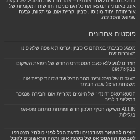
ברוכים הבאים לאתר אונו ניוז – אתר החדשות המוביל של בקעת
אונו. באונו ניוז תמצאו את כל העדכונים והחדשות המקומיות של
אור יהודה, יהוד-מונוסון, סביון, קריית אונו, גני תקווה, גבעת
שמואל והסביבה.
פוסטים אחרונים
מפגע סביבתי במתחם G סביון: ערימות אשפה שלא פונו
מעוררות זעם
חוזרים לנוע ללא כאב: הסטנדרט החדש של רפואת השיקום
בבקעת אונו
מעגלים של היסטוריה: מהר הרצל ועד שכונות קריית אונו –
משפחת הרצל שבה הביתה
הסטארטאפ "דונדי" של היזמים מקריית אונו והבירה שנמכר
במיליוני דולרים
ALLIN משיקה חטיף חלבון חדש ופותחת מתחם פופ-אפ
בגלילות
רוצים להשאר מעודכנים ולדעת הכל לפני כולם? הצטרפו
לקבוצת הוואטס אפ של בקעת אונו ותהיו הראשונים לקבל