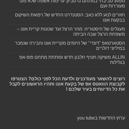
מפגע סביבתי במתחם G סביון: ערימות אשפה שלא פונו
מעוררות זעם
חוזרים לנוע ללא כאב: הסטנדרט החדש של רפואת השיקום
בבקעת אונו
מעגלים של היסטוריה: מהר הרצל ועד שכונות קריית אונו –
משפחת הרצל שבה הביתה
הסטארטאפ "דונדי" של היזמים מקריית אונו והבירה שנמכר
במיליוני דולרים
ALLIN משיקה חטיף חלבון חדש ופותחת מתחם פופ-אפ
בגלילות
רוצים להשאר מעודכנים ולדעת הכל לפני כולם? הצטרפו
לקבוצת הוואטס אפ של בקעת אונו ותהיו הראשונים לקבל
את כל הדיווחים בעיר שלכם !
ערוץ החדשות בyou tube