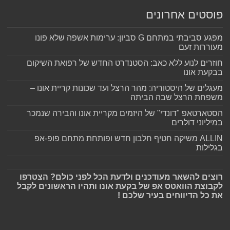
פוסטים אחרונים
מפגע סביבתי במתחם G סביון: ערימות אשפה שלא פונו
מעוררות זעם
חוזרים לנוע ללא כאב: הסטנדרט החדש של רפואת השיקום
בבקעת אונו
מעגלים של היסטוריה: מהר הרצל ועד שכונות קריית אונו –
משפחת הרצל שבה הביתה
הסטארטאפ "דונדי" של היזמים מקריית אונו והבירה שנמכר
במיליוני דולרים
ALLIN משיקה חטיף חלבון חדש ופותחת מתחם פופ-אפ
בגלילות
רוצים להשאר מעודכנים ולדעת הכל לפני כולם? הצטרפו
לקבוצת הוואטס אפ של בקעת אונו ותהיו הראשונים לקבל
את כל הדיווחים בעיר שלכם !