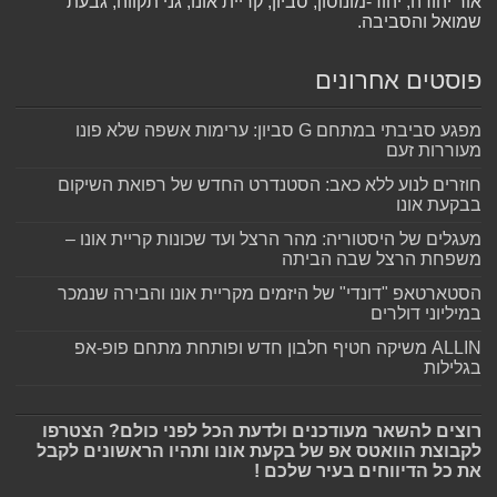
אור יהודה, יהוד-מונוסון, סביון, קריית אונו, גני תקווה, גבעת
שמואל והסביבה.
פוסטים אחרונים
מפגע סביבתי במתחם G סביון: ערימות אשפה שלא פונו
מעוררות זעם
חוזרים לנוע ללא כאב: הסטנדרט החדש של רפואת השיקום
בבקעת אונו
מעגלים של היסטוריה: מהר הרצל ועד שכונות קריית אונו –
משפחת הרצל שבה הביתה
הסטארטאפ "דונדי" של היזמים מקריית אונו והבירה שנמכר
במיליוני דולרים
ALLIN משיקה חטיף חלבון חדש ופותחת מתחם פופ-אפ
בגלילות
רוצים להשאר מעודכנים ולדעת הכל לפני כולם? הצטרפו
לקבוצת הוואטס אפ של בקעת אונו ותהיו הראשונים לקבל
את כל הדיווחים בעיר שלכם !