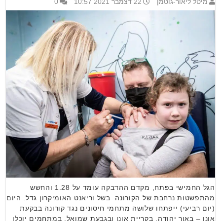
מיטל ליאור-גוטמן
22 דצמבר 2021 10:57
0
הגל החמישי בפתח, מקדם ההדבקה עומד על 1.28 והחשש
מהתפשטות נרחבת של הקורונה בשל וריאנט האומיקרון גדל. היום
(יום רביעי) ייפתחו שלושה מתחמי חיסונים נגד קורונה בבקעת
אונו – באור יהודה, בקריית אונו ובגבעת שמואל. במתחמים יוכלו