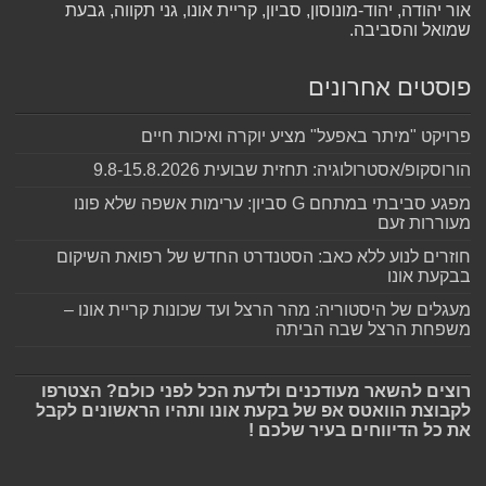
אור יהודה, יהוד-מונוסון, סביון, קריית אונו, גני תקווה, גבעת
שמואל והסביבה.
פוסטים אחרונים
פרויקט "מיתר באפעל" מציע יוקרה ואיכות חיים
הורוסקופ/אסטרולוגיה: תחזית שבועית 9.8-15.8.2026
מפגע סביבתי במתחם G סביון: ערימות אשפה שלא פונו
מעוררות זעם
חוזרים לנוע ללא כאב: הסטנדרט החדש של רפואת השיקום
בבקעת אונו
מעגלים של היסטוריה: מהר הרצל ועד שכונות קריית אונו –
משפחת הרצל שבה הביתה
רוצים להשאר מעודכנים ולדעת הכל לפני כולם? הצטרפו
לקבוצת הוואטס אפ של בקעת אונו ותהיו הראשונים לקבל
את כל הדיווחים בעיר שלכם !