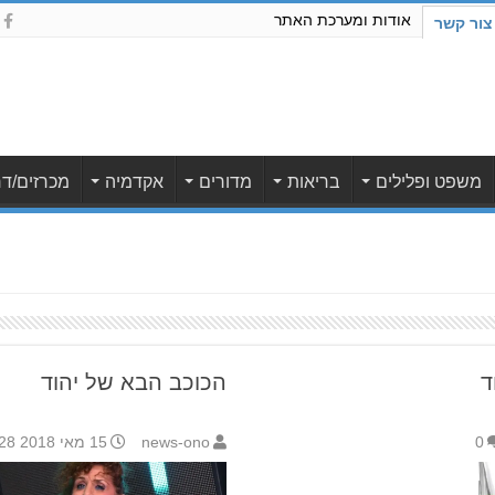
אודות ומערכת האתר
צור קשר
משפט ופלילים
בריאות
מדורים
אקדמיה
מכרזים/דר
ד
הכוכב הבא של יהוד
0
news-ono
15 מאי 2018 6:28