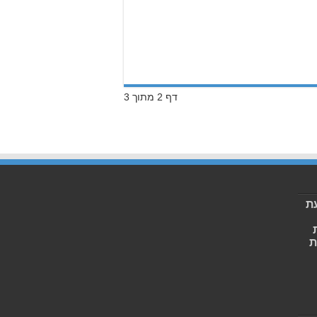
דף 2 מתוך 3
ת
ת