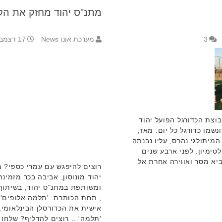
מתנ"ס יהוד מחזק את הקש
3
מערכת אונו News
17 דצמבר 2017 8:38
 קבוצת הכדורגל הפועל יהוד
נשמו כדורגל כל יום. מאז,
מיתולגי נהרס, עליו נבנתה
טימיון. לפני ארבע שנים
ביא מסר ואווירה אחרת אל
רוצים להיפגש עם עמרי כספי? 
יהוד מונוסון, אביבה בכר מזמינ
ומשותפת במתנ"ס יהוד, בשיתוף
, תחת הכותרת: 'תלמה אלופים'. 
אישית את הכדורסלן הבינלאומי
'תלמה'… רוצים להדליף? שלחו