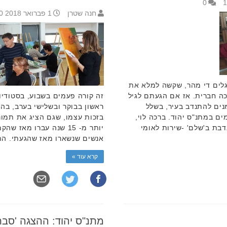
0
חנה שטרן
1 פברואר 2018 12:20
לים די מהר, שקשה למלא את
ה חברית. אז אם הגעתם לגיל
זה קורה פעמים בשבוע, בסטודיו
נים להתנדב בעיר, בשלל
ראשון בבוקר ובשלישי בערב, בה
ם במתנ"ס יהוד. ברכה לוי,
בזכות עצמו, שגם הציג את תמונו
בת ב'שלם' -שירות לאומי
יותר מ- 15 שנה עברו מאז
אנשים שנשארו מאז שהגעתי. התלמי
קרא עוד »
מתנ"ס יהוד: ההצגה 'סבת