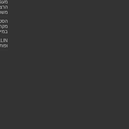
מעגל
הרצל
משפ
הסטא
מקרי
במילי
ופות