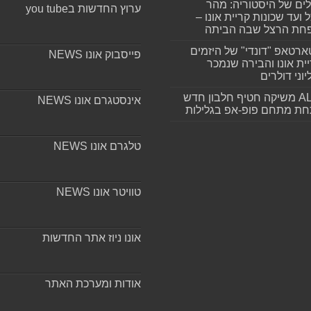
ים של היסטוריה: מהר
ערוץ החדשות בyou tube
 ועד שכונות קריית אונו –
חת הרצל שבה הביתה
רטאפ "דונדי" של היזמים
פייסבוק אונו NEWS
ית אונו והבירה שנמכר
וני דולרים
ALLIN משיקה חטיף חלבון חדש
אינסטגרם אונו NEWS
חת מתחם פופ-אפ בגלילות
טלגרם אונו NEWS
טוויטר אונו NEWS
אונו ניוז אתר החדשות
אודות ומערכת האתר