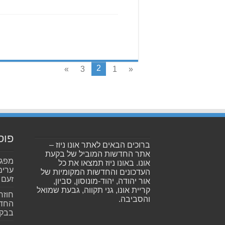
2
»
3
1
«
פוס
ברוכים הבאים לאתר אונו ניוז –
אתר החדשות המוביל של בקעת
אונו. באונו ניוז תמצאו את כל
ערימ
העדכונים והחדשות המקומיות של
זעם
אור יהודה, יהוד-מונוסון, סביון,
קריית אונו, גני תקווה, גבעת שמואל
חוזר
והסביבה.
החדש
בבקע