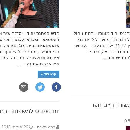
נה במסגרת מתנ"ס יהוד מונוסון, תחת ניהולו
חדש במתנס יהוד – סדנת שיר וק
ל דבר הגן מיועד לילדים בני
וואטסאפ הצטרפו לעמוד הפייסבו
שנתיים עד שלוש שנים. בבוגרון יש בין 24-27 ילדים בלבד, הקבוצה
שמתאמנים בבית מול המראה, ול
בספורט ותנועה, בסיפור
הכי מוכשר, מוזמנים להצטרף כב
להמחיש את …
איבונה אבולעפיה, המנחה המוכש
איך עושים את זה – …
קרא עוד »
שורר חיים חפר
יום ספורט למשפחות במת
0
news-ono
26 אפריל 2018 8:52