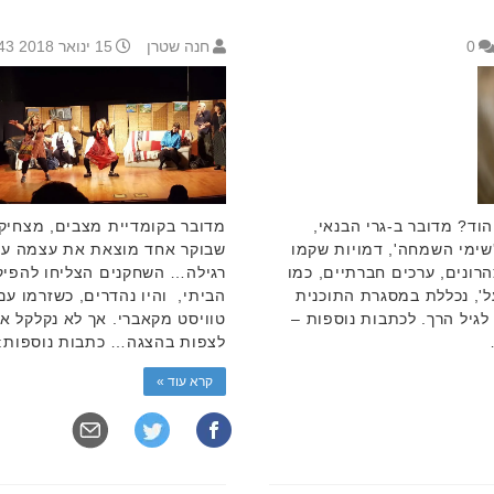
0
חנה שטרן
15 ינואר 2018 8:43
הוד? מדובר ב-גרי הבנאי,
מדובר בקומדיית מצבים, מצחיק
-'שימי השמחה', דמויות שקמו
שבוקר אחד מוצאת את עצמה עו
רונים, ערכים חברתיים, כמו
רגילה… השחקנים הצליחו להפי
על', נכללת במסגרת התוכנית
הביתי, והיו נהדרים, כשזרמו ע
גיל הרך. לכתבות נוספות –
טוויסט מקאברי. אך לא נקלקל א
לצפות בהצגה… כתבות נוספות: 
קרא עוד »