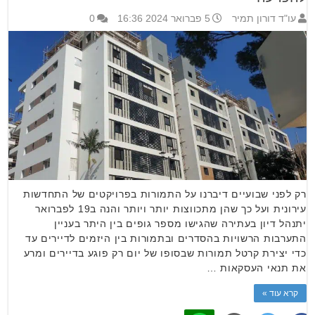
עו"ד דורון תמיר
5 פברואר 2024 16:36
0
רק לפני שבועיים דיברנו על התמורות בפרויקטים של התחדשות
עירונית ועל כך שהן מתכווצות יותר ויותר והנה ב19 לפברואר
יתנהל דיון בעתירה שהגישו מספר גופים בין היתר בעניין
התערבות הרשויות בהסדרים ובתמורות בין היזמים לדיירים עד
כדי יצירת קרטל תמורות שבסופו של יום רק פוגע בדיירים ומרע
את תנאי העסקאות …
קרא עוד »