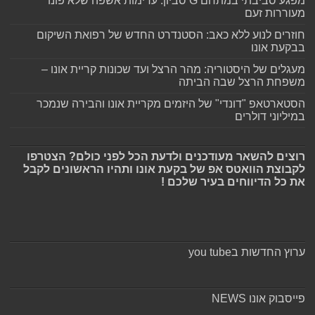
מפגע סביבתי במתחם G סביון: ערימות אשפה שלא פונו
מעוררות זעם
חוזרים לנוע ללא כאב: הסטנדרט החדש של רפואת השיקום
בבקעת אונו
מעגלים של היסטוריה: מהר הרצל ועד שכונות קריית אונו –
משפחת הרצל שבה הביתה
הסטארטאפ "דונדי" של היזמים מקריית אונו והבירה שנמכר
במיליוני דולרים
רוצים להשאר מעודכנים ולדעת הכל לפני כולם? הצטרפו
לקבוצת הוואטס אפ של בקעת אונו ותהיו הראשונים לקבל
את כל הדיווחים בעיר שלכם !
ערוץ החדשות בyou tube
פייסבוק אונו NEWS