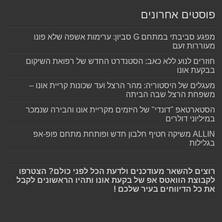
פוסטים אחרונים
מפגע סביבתי במתחם G סביון: ערימות אשפה שלא פונו
מעוררות זעם
חוזרים לנוע ללא כאב: הסטנדרט החדש של רפואת השיקום
בבקעת אונו
מעגלים של היסטוריה: מהר הרצל ועד שכונות קריית אונו –
משפחת הרצל שבה הביתה
הסטארטאפ "דונדי" של היזמים מקריית אונו והבירה שנמכר
במיליוני דולרים
ALLIN משיקה חטיף חלבון חדש ופותחת מתחם פופ-אפ
בגלילות
רוצים להשאר מעודכנים ולדעת הכל לפני כולם? הצטרפו
לקבוצת הוואטס אפ של בקעת אונו ותהיו הראשונים לקבל
את כל הדיווחים בעיר שלכם !