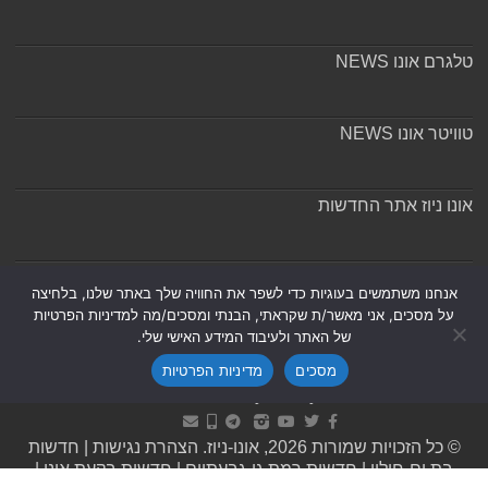
טלגרם אונו NEWS
טוויטר אונו NEWS
אונו ניוז אתר החדשות
אודות ומערכת האתר
אנחנו משתמשים בעוגיות כדי לשפר את החוויה שלך באתר שלנו, בלחיצה
על מסכים, אני מאשר/ת שקראתי, הבנתי ומסכים/מה למדיניות הפרטיות
של האתר ולעיבוד המידע האישי שלי.
מסכים
מדיניות הפרטיות
Powered by
Nintay
© כל הזכויות שמורות 2026, אונו-ניוז.
הצהרת נגישות
|
חדשות
בת ים-חולון
|
חדשות רמת גן-גבעתיים
|
חדשות בקעת אונו
|