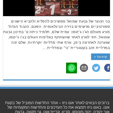
בני הנוער של גבעת שמואל ממשיכים להפליא ולהביא הישגים
ספורטיביים מרשימים בזירה הבינלאומית. הפעם, הכבוד הגדול
מגיע מעולם הג'ו ג'יטסו: עמית שלם, תלמיד כיתה ט' בתיכון גבעת
שמואל, חזר לארץ לאחר שהשתתף באליפות העולם בג'ו ג'יטסו,
שנערכה לאחרונה ביפן, וגרף שתי מדליות יוקרתיות. שלם זכה
במדליית זהב בקטגוריית "גי" ובמדליית …
קרא עוד »
ברוכים הבאים לאתר אונו ניוז – אתר החדשות המוביל של בקעת
אונו. באונו ניוז תמצאו את כל העדכונים והחדשות המקומיות של
אור יהודה, יהוד-מונוסון, סביון, קריית אונו, גני תקווה, גבעת