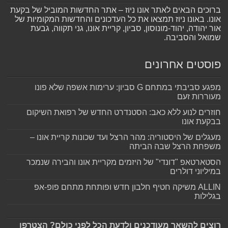
ברוכים הבאים לאתר אונו ניוז – אתר החדשות המוביל של בקעת
אונו. באונו ניוז תמצאו את כל העדכונים והחדשות המקומיות של
אור יהודה, יהוד-מונוסון, סביון, קריית אונו, גני תקווה, גבעת
שמואל והסביבה.
פוסטים אחרונים
מפגע סביבתי במתחם G סביון: ערימות אשפה שלא פונו
מעוררות זעם
חוזרים לנוע ללא כאב: הסטנדרט החדש של רפואת השיקום
בבקעת אונו
מעגלים של היסטוריה: מהר הרצל ועד שכונות קריית אונו –
משפחת הרצל שבה הביתה
הסטארטאפ "דונדי" של היזמים מקריית אונו והבירה שנמכר
במיליוני דולרים
ALLIN משיקה חטיף חלבון חדש ופותחת מתחם פופ-אפ
בגלילות
רוצים להשאר מעודכנים ולדעת הכל לפני כולם? הצטרפו