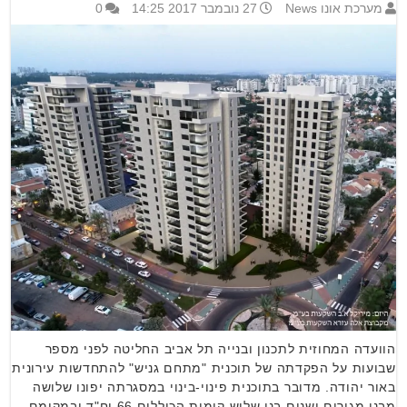
מערכת אונו News
27 נובמבר 2017 14:25
0
הוועדה המחוזית לתכנון ובנייה תל אביב החליטה לפני מספר
שבועות על הפקדתה של תוכנית "מתחם גניש" להתחדשות עירונית
באור יהודה. מדובר בתוכנית פינוי-בינוי במסגרתה יפונו שלושה
מבני מגורים ישנים בני שלוש קומות הכוללים 66 יח"ד ובמקומם