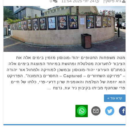
גיא פישקין
24 יולי 2025 11:54
0
מטה משפחות החטופים יהוד-מונוסון מזמין בימים אלה את
הציבור לתערוכה מטלטלת ומרגשת במיוחד המוצגת בימים אלה
במתנ"ס העירוני יהוד-מונוסון ובמשכן למוזיקה ולמחול אור יהודה
– "פרויקט השחזורים – Captured – החסרים בתמונה". הפרויקט
הוא יוזמה של הצלמת והאומנית שרון דרעי-פרי, כלתו של חיים
פרי שנחטף מביתו בקיבוץ ניר עוז, נרצח …
קרא עוד »