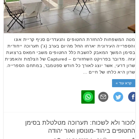
מטה המשפחות להחזרת החטופים והנעדרים סניף קריית אונו
והספרייה העירונית יארחו החל מהיום בערב (ג') תערוכה ייחודית
בסימן המשך המאבק להשבת כלל החטופים משבי חמאס ברצועת
עזה. מדובר בפרויקט השחזורים – Captured של הצלמת והאמנית
שרון דרעי, אשר יוצג לאורך כל חודש ספטמבר, במתחם הספרייה.
שרון היא כלתו של חיים …
קרא עוד »
לזכור ולא לשכוח: תערוכה מטלטלת בסימן
החטופים ביהוד-מונוסון ואור יהודה