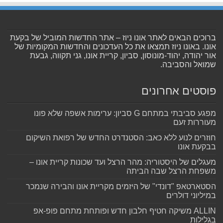
ברוכים הבאים לאתר אונו ניוז – אתר החדשות המוביל של בקעת
אונו. באונו ניוז תמצאו את כל העדכונים והחדשות המקומיות של
אור יהודה, יהוד-מונוסון, סביון, קריית אונו, גני תקווה, גבעת
שמואל והסביבה.
פוסטים אחרונים
מפגע סביבתי במתחם G סביון: ערימות אשפה שלא פונו
מעוררות זעם
חוזרים לנוע ללא כאב: הסטנדרט החדש של רפואת השיקום
בבקעת אונו
מעגלים של היסטוריה: מהר הרצל ועד שכונות קריית אונו –
משפחת הרצל שבה הביתה
הסטארטאפ "דונדי" של היזמים מקריית אונו והבירה שנמכר
במיליוני דולרים
ALLIN משיקה חטיף חלבון חדש ופותחת מתחם פופ-אפ
בגלילות