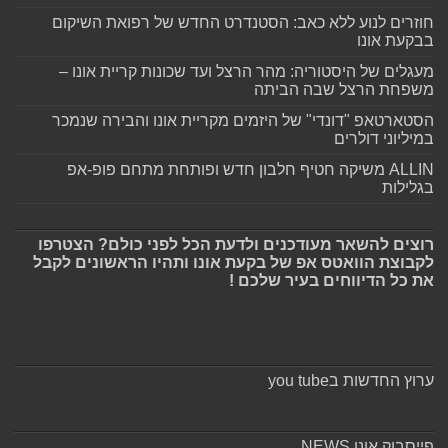
חוזרים לנוע ללא כאב: הסטנדרט החדש של רפואת השיקום
בבקעת אונו
מעגלים של היסטוריה: מהר הרצל ועד שכונות קריית אונו –
משפחת הרצל שבה הביתה
הסטארטאפ "דונדי" של היזמים מקריית אונו והבירה שנמכר
במיליוני דולרים
ALLIN משיקה חטיף חלבון חדש ופותחת מתחם פופ-אפ
בגלילות
רוצים להשאר מעודכנים ולדעת הכל לפני כולם? הצטרפו
לקבוצת הוואטס אפ של בקעת אונו ותהיו הראשונים לקבל
את כל הדיווחים בעיר שלכם !
ערוץ החדשות בyou tube
פייסבוק אונו NEWS