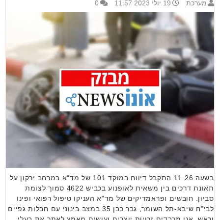
מערכת
19 יולי 2023 11:57
0
בשעה 11:26 התקבל דיווח במוקד 101 של מד"א במרחב ירקון על
תאונת דרכים בין משאית לאופנוע בכביש 4622 סמוך לצומת
סביון. חובשים ופראמדיקים של מד"א העניקו טיפול רפואי ופינו
לבי"ח שיבא-תל השומר, גבר כבן 35 במצב בינוני עם חבלות גפיים
וראש. אנו מכבדים זכויות יוצרים ועושים מאמץ לאתר את בעלי …