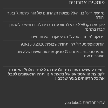
פוסטים אחרונים
מי ישמור על בני ה-8? מצוקת הצהרונים של הורי כיתות ג' באור
יהודה
לאן נעלם קו 8א'? קבע לנסוע עם חברים לסרט ונשאר להמתין
לבדו בתחנה
פרויקט "מיתר באפעל" מציע יוקרה ואיכות חיים
הורוסקופ/אסטרולוגיה: תחזית שבועית 9.8-15.8.2026
מפגע סביבתי במתחם G סביון: ערימות אשפה שלא פונו
מעוררות זעם
רוצים להשאר מעודכנים ולדעת הכל לפני כולם? הצטרפו
לקבוצת הוואטס אפ של בקעת אונו ותהיו הראשונים לקבל
את כל הדיווחים בעיר שלכם !
ערוץ החדשות בyou tube