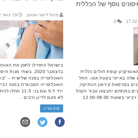
סונים נוסף של הכללית
מיטל ליאור-גוטמן
19 ינואר 2022 15:41
0
בישראל התחילו לחסן את האוכלוס
אומיקרון קופת חולים כללית
בדצמבר 2020, בשתי מנ
שלה באיזור בקעת אונו. החל
האוכלוסייה במנה שלישית – "בו
ים במרפאת קיראון הוותיקה,
האוכלוסייה המבוגרת במנה רביע
נו. החיסונים במתחם יתבצעו עבור הקהל
ירד ל-5 וגם בני
המבוגר (12 ומעלה) בימים ראשון עד רביעי בשעות 12:00-08:00.
לא פעם לדיון ורבים …
קרא עוד »