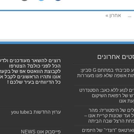
...
אחרון »
טים אחרונים
רוצים להשאר מעודכנים ולדע
הכל לפני כולם? הצטרפו
מפגע סביבתי במתחם G סביון:
לקבוצת הוואטס אפ של בקעת
ות אשפה שלא פונו מעוררות
אונו ותהיו הראשונים לקבל א
כל הדיווחים בעיר שלכם !
ים לנוע ללא כאב: הסטנדרט
 של רפואת השיקום
ת אונו
ים של היסטוריה: מהר
ערוץ החדשות בyou tube
 ועד שכונות קריית אונו –
חת הרצל שבה הביתה
רטאפ "דונדי" של היזמים
פייסבוק אונו NEWS