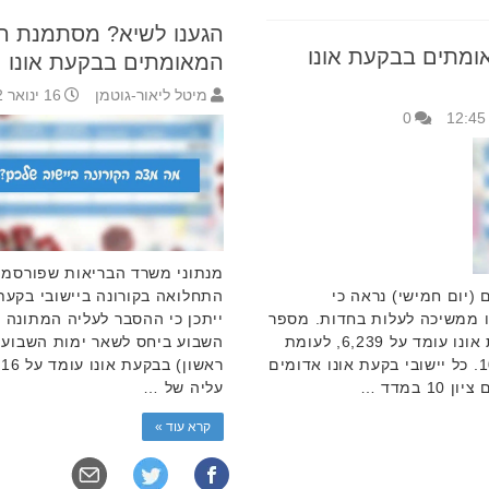
הגענו לשיא? מסתמנת 
מתים בבקעת אונו
המאומתים בבקעת אונו
מיטל ליאור-גוטמן
16 ינואר 2022 19:11
0
מנתוני משרד הבריאות שפורסמו ה
(יום חמישי) נראה כי
התחלואה בקורונה ביישובי בקעת
ו ממשיכה לעלות בחדות. מספר
ייתכן כי ההסבר לעליה המתונה 
המאומתים היום (יום חמישי) בבקעת אונו עומד על 6,239, לעומת
השבוע ביחס לשאר ימות השבוע.
3,031 ביום ראשון – עליה של כ-106%. כל יישובי בקעת אונו אדומים
 במדד …
עליה של …
קרא עוד »