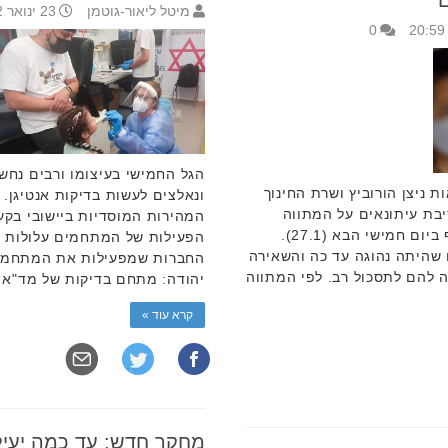
מיטל ליאור-גוטמן
23 ינואר 2022 15:09
0
הגל החמישי בעיצומו ורבים נחש
 ניצן הורוביץ ושרת החינוך
ונאלצים לעשות בדיקות אנטיגן.
בת עיתונאים על המתווה
החדש במערכת החינוך שייכנס לתוקף ביום חמישי הבא (27.1).
הפעילות של המתחמים עלולות ל
 שהיתה נהוגה עד כה והשאירה
החברות שמפעילות את המתחמים 
 להם לתסכול רב. לפי המתווה
יהודה: מתחם בדיקות של מד"א
קרא עוד »
מחקר חדש: עד כמה יעילות 2 מנות חיסון לק