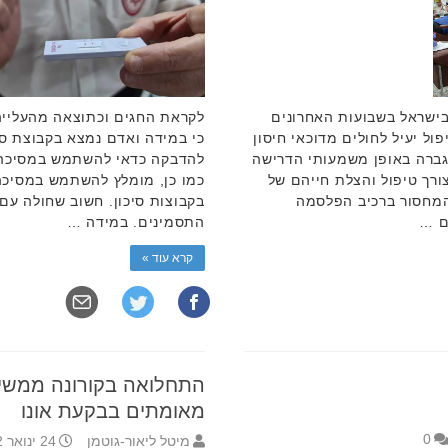
בישראל בשבועות האחרונים
לקראת החגים וכתוצאה מהעלייה
פול יעיל לחולים מדוכאי חיסון
כי במידה ואדם נמצא בקבוצת סיכ
גברה באופן משמעותי הדרישה
להדבקה כדאי להשתמש במסיכה ב
רך טיפול והצלת חייהם של
כמו כן, מומלץ להשתמש במסיכ
 המחסור ברכיב הפלסמה
בקבוצות סיכון. חשוב שחולה עם 
ם …
התסמינים. במידה …
קרא עוד »
מאומתים בבקעת אונו
0
מיטל ליאור-גוטמן
24 ינואר 2022 14:50