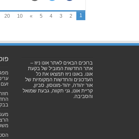
1
20
10
»
5
4
3
2
פוס
ברוכים הבאים לאתר אונו ניוז –
אתר החדשות המוביל של בקעת
אונו. באונו ניוז תמצאו את כל
ערימ
העדכונים והחדשות המקומיות של
זעם
אור יהודה, יהוד-מונוסון, סביון,
קריית אונו, גני תקווה, גבעת שמואל
חוזר
והסביבה.
החדש
בבקע
מעגל
הרצל
משפ
הסטא